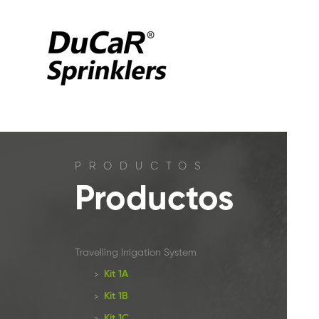
PRODUCTOS
Productos
Travelling Irrigation System
Kit 1A
Kit 1B
Kit 1C