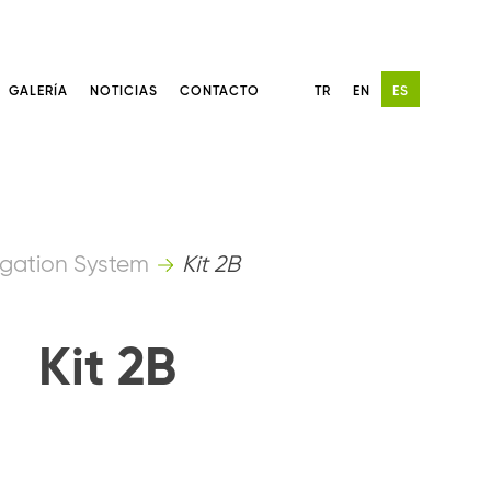
GALERÍA
NOTICIAS
CONTACTO
TR
EN
ES
rigation System
Kit 2B
Kit 2B